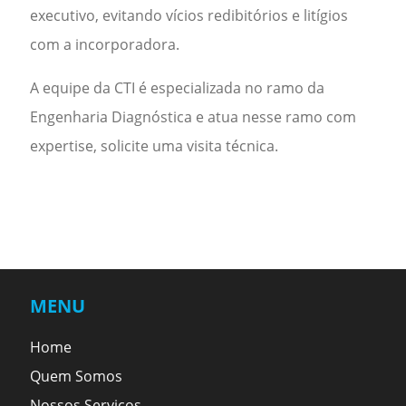
executivo, evitando vícios redibitórios e litígios
com a incorporadora.
A equipe da
CTI
é especializada no ramo da
Engenharia Diagnóstica e atua nesse ramo com
expertise, solicite uma visita técnica.
MENU
Home
Quem Somos
Nossos Serviços