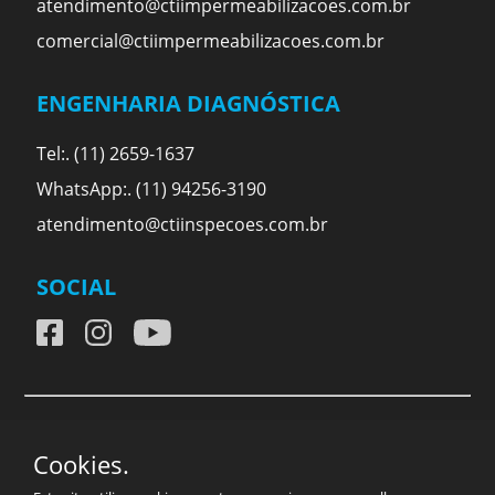
atendimento@ctiimpermeabilizacoes.com.br
comercial@ctiimpermeabilizacoes.com.br
ENGENHARIA DIAGNÓSTICA
Tel:. (11) 2659-1637
WhatsApp:. (11) 94256-3190
atendimento@ctiinspecoes.com.br
SOCIAL
C.T.I CENTRO TECNICO DE IMPERMEABILIZAÇÃO LTDA
Cookies.
| CNPJ: 15.811.699/0001-47 © Todos os direitos