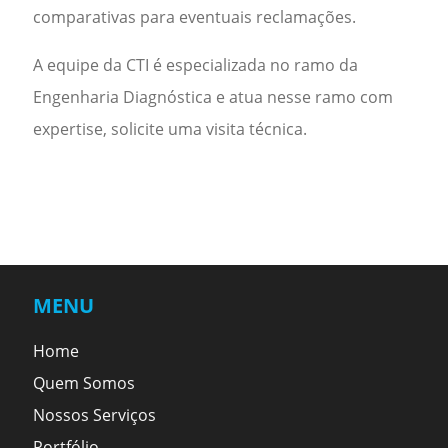
comparativas para eventuais reclamações.
A equipe da
CTI
é especializada no ramo da
Engenharia Diagnóstica e atua nesse ramo com
expertise, solicite uma visita técnica.
MENU
Home
Quem Somos
Nossos Serviços
Portfólio