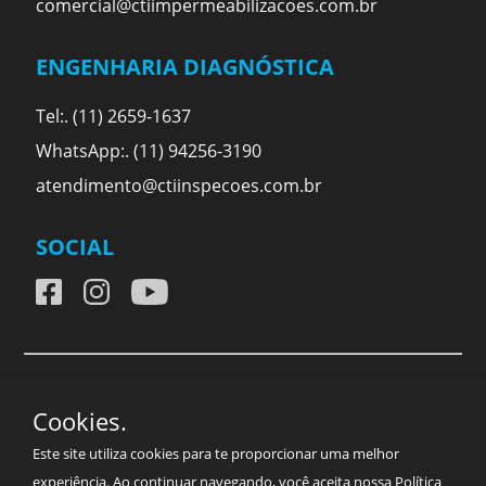
comercial@ctiimpermeabilizacoes.com.br
ENGENHARIA DIAGNÓSTICA
Tel:. (11) 2659-1637
WhatsApp:. (11) 94256-3190
atendimento@ctiinspecoes.com.br
SOCIAL
C.T.I CENTRO TECNICO DE IMPERMEABILIZAÇÃO LTDA
Cookies.
| CNPJ: 15.811.699/0001-47 © Todos os direitos
Este site utiliza cookies para te proporcionar uma melhor
reservados
experiência. Ao continuar navegando, você aceita nossa
Política