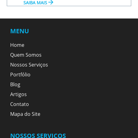
arrow_forward
SAIBA MAIS
MENU
Home
Quem Somos
Nossos Serviços
Portfólio
Blog
Artigos
Contato
Mapa do Site
NOSSOS SERVIÇOS