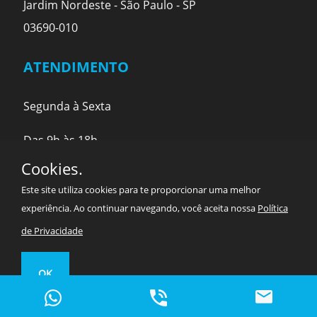
Jardim Nordeste - São Paulo - SP
03690-010
ATENDIMENTO
Segunda à Sexta
Das 9h às 18h
Cookies.
IMPERMEABILIZAÇÃO
Este site utiliza cookies para te proporcionar uma melhor
experiência. Ao continuar navegando, você aceita nossa
Política
Tel:. (11) 2659-1637
de Privacidade
WhatsApp:. (11) 94966-8327
atendimento@ctiimpermeabilizacoes.com.br
OK
comercial@ctiimpermeabilizacoes.com.br