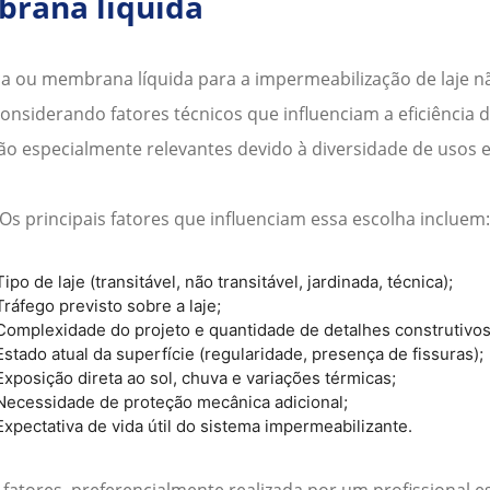
brana líquida
ica ou membrana líquida para a
impermeabilização de laje
nã
nsiderando fatores técnicos que influenciam a eficiência 
são especialmente relevantes devido à diversidade de usos e
Os principais fatores que influenciam essa escolha incluem
Tipo de laje (transitável, não transitável, jardinada, técnica);
Tráfego previsto sobre a laje;
Complexidade do projeto e quantidade de detalhes construtivos
Estado atual da superfície (regularidade, presença de fissuras);
Exposição direta ao sol, chuva e variações térmicas;
Necessidade de proteção mecânica adicional;
Expectativa de vida útil do sistema impermeabilizante.
 fatores, preferencialmente realizada por um profissional e