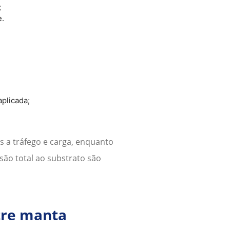
;
e.
plicada;
s a tráfego e carga, enquanto
são total ao substrato são
ntre manta