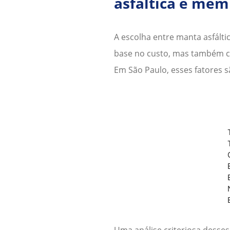
asfáltica e mem
A escolha entre manta asfált
base no custo, mas também co
Em
São Paulo
, esses fatores 
Uma análise criteriosa desses