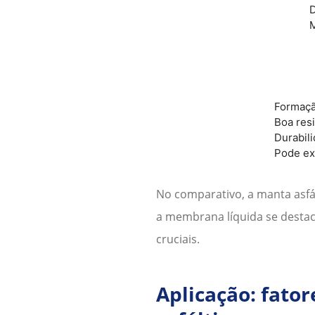
D
M
Formaçã
Boa res
Durabil
Pode ex
No comparativo, a manta asfál
a membrana líquida se destac
cruciais.
Aplicação: fato