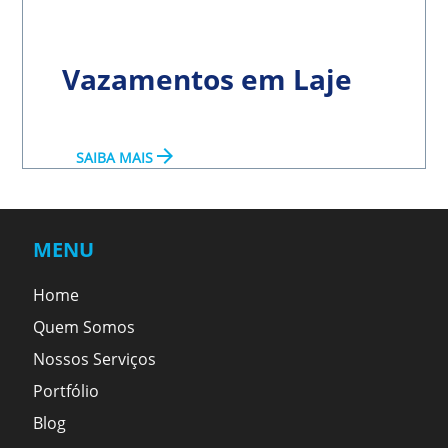
Vazamentos em Laje
arrow_forward
SAIBA MAIS
MENU
Home
Quem Somos
Nossos Serviços
Portfólio
Blog