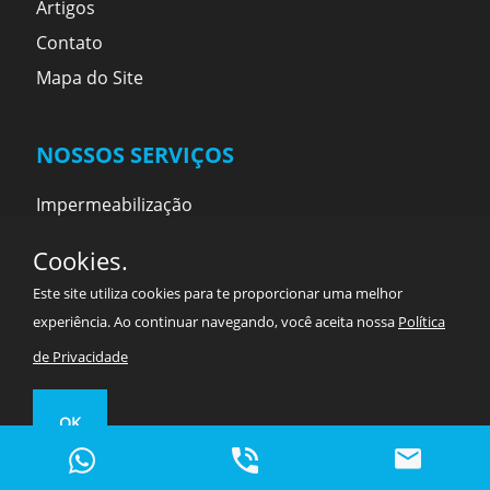
Artigos
Contato
Mapa do Site
NOSSOS SERVIÇOS
Impermeabilização
Revestimento
Cookies.
Projetos
Este site utiliza cookies para te proporcionar uma melhor
Parecer técnico
experiência. Ao continuar navegando, você aceita nossa
Política
de Privacidade
ENDEREÇOS
OK
Rua Pierre Janssen, 475
Jardim Nordeste - São Paulo - SP