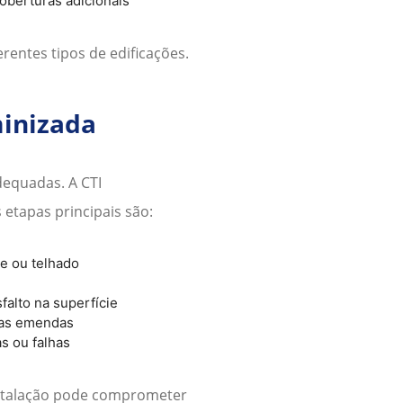
oberturas adicionais
entes tipos de edificações.
minizada
dequadas. A CTI
 etapas principais são:
je ou telhado
alto na superfície
das emendas
s ou falhas
stalação pode comprometer