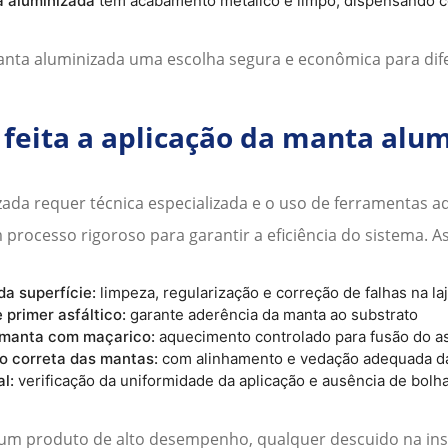
 aluminizada
tem acabamento metálico e limpo, dispensando c
nta aluminizada
uma escolha segura e econômica para difer
feita a aplicação da manta alu
zada
requer técnica especializada e o uso de ferramentas a
rocesso rigoroso para garantir a eficiência do sistema. As
a superfície:
limpeza, regularização e correção de falhas na la
 primer asfáltico:
garante aderência da manta ao substrato
manta com maçarico:
aquecimento controlado para fusão do asf
o correta das mantas:
com alinhamento e vedação adequada 
al:
verificação da uniformidade da aplicação e ausência de bolha
um produto de alto desempenho, qualquer descuido na in