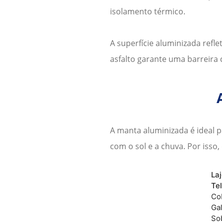
isolamento térmico.
A superfície aluminizada refle
asfalto garante uma barreira 
A
manta aluminizada
é ideal 
com o sol e a chuva. Por isso
La
Te
Co
Gal
So