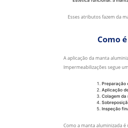
Estética funcional:
a
manta
Esses atributos fazem da
ma
Como é 
A aplicação da
manta alumini
Impermeabilizações segue um p
Preparação d
Aplicação de
Colagem da 
Sobreposiçã
Inspeção fin
Como a
manta aluminizada
é 